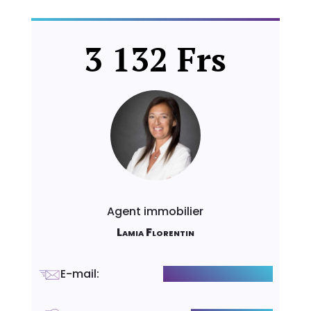
3 132 Frs
Agent immobilier
Lamia Florentin
E-mail
:
l.florentin@luxity.ch