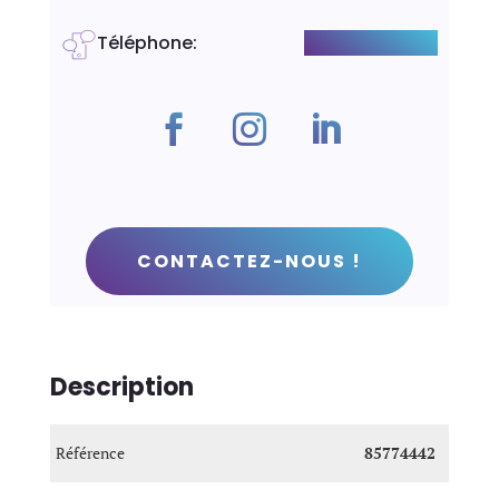
Téléphone
:
+41782539434
CONTACTEZ-NOUS !
Description
Référence
85774442