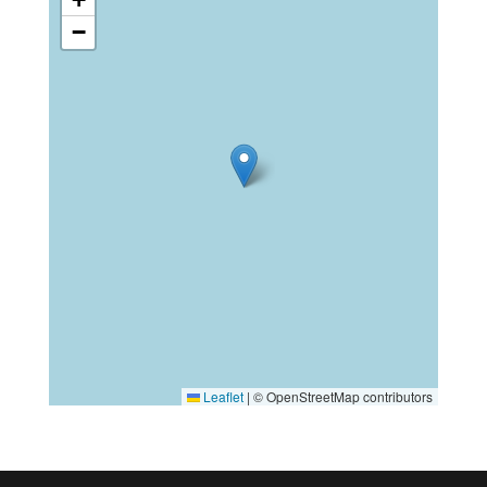
−
Leaflet
|
© OpenStreetMap contributors