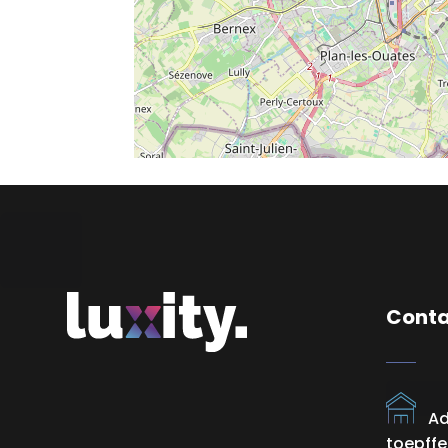
Cont
Adr
toepffe