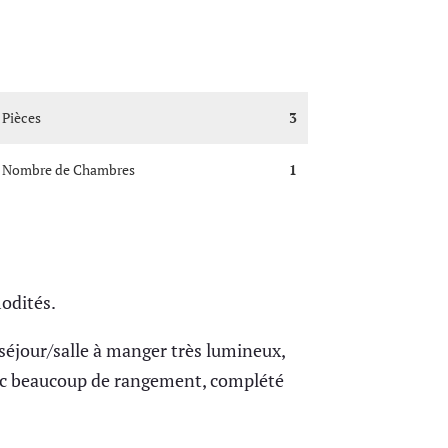
Pièces
3
Nombre de Chambres
1
odités.
éjour/salle à manger très lumineux,
ec beaucoup de rangement, complété