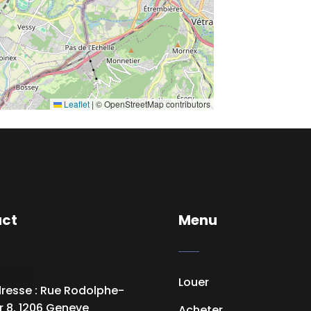
Leaflet
|
© OpenStreetMap contributors
act
Menu
Louer
esse : Rue Rodolphe-
r 8, 1206 Geneve
Acheter