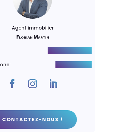
Agent immobilier
Florian Martin
:
f.martin@luxity.ch
hone
:
+41782539434
CONTACTEZ-NOUS !