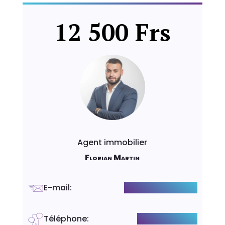
12 500 Frs
Agent immobilier
Florian Martin
E-mail
:
f.martin@luxity.ch
Téléphone
:
+41782539434