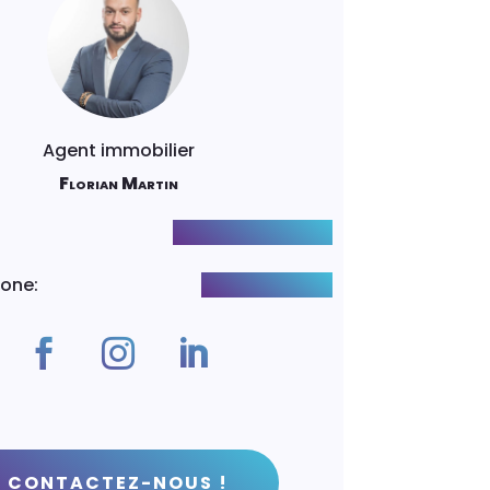
Agent immobilier
Florian Martin
:
f.martin@luxity.ch
hone
:
+41782539434
CONTACTEZ-NOUS !