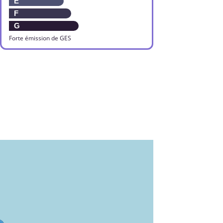
E
F
G
Forte émission de GES