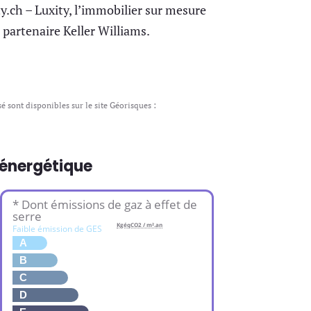
y.ch – Luxity, l’immobilier sur mesure
e partenaire Keller Williams.
é sont disponibles sur le site Géorisques :
 énergétique
* Dont émissions de gaz à effet de
serre
KgéqCO2 / m².an
Faible émission de GES
A
B
C
D