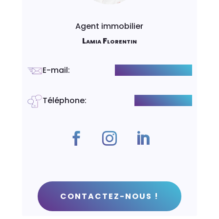
Agent immobilier
Lamia Florentin
E-mail
:
l.florentin@luxity.ch
Téléphone
:
+41782292936
CONTACTEZ-NOUS !